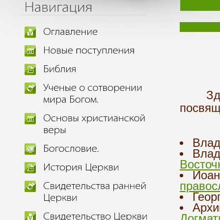
Здесь
посвящ
Влад
Влад
Восточ
Иоан
правос
Геор
Архи
Догмат