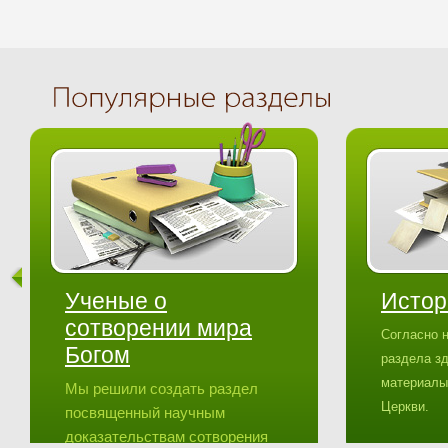
Ученые о
Истор
сотворении мира
Согласно 
Богом
раздела з
материалы
Мы решили создать раздел
Церкви.
посвященный научным
доказательствам сотворения