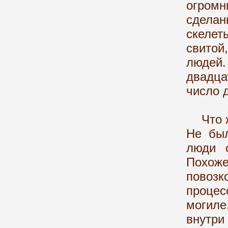
огром
сделан
скелет
свитой
людей.
двадца
число 
Что же
Не был
люди с
Похоже
повозк
проце
могиле
внутр