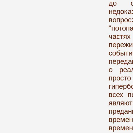
до си
недок
вопро
"потоп
частях
пережи
событи
переда
о реа
прос
гиперб
всех п
являю
предан
времен
време