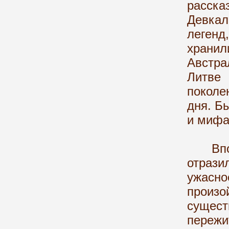
расска
Девка
легенд
храни
Австра
Литве
поколе
дня. Б
и мифа
Вполне
отрази
ужасн
произо
сущес
переж