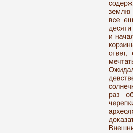
содер
землю 
все ещ
десяти
и нача
корзин
ответ,
мечтат
Ожидал
девств
солнеч
раз о
черепк
архе
доказ
Внешни