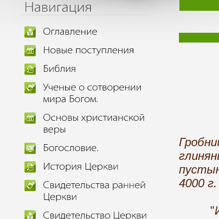
Гробн
глиня
пустын
4000 г. 
"