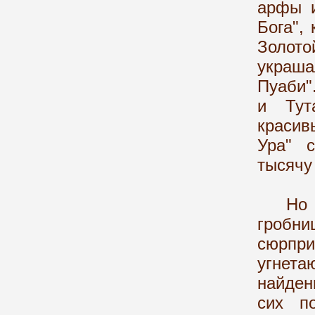
арфы и
Бога",
Золот
украша
Пуаби"
и Тут
красив
Ура" 
тысячу 
Но пом
гробни
сюрпри
угнет
найден
сих п