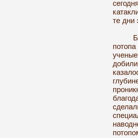
сего
катакл
те дни
Бесчи
потопа
учены
добили
казало
глуби
проник
благо
сдел
специ
навод
потоп