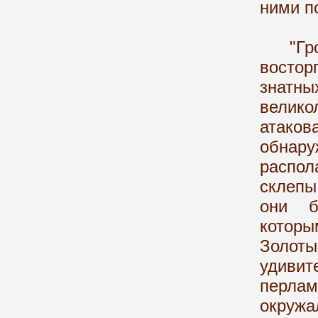
ними п
"Гробн
востор
знатн
велико
атаков
обна
распо
склепы
они б
которы
Золоты
удиви
перлам
окружа