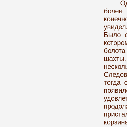
Однак
более
конечн
увиде
Было с
которо
болота
шахты,
неск
Следов
тогда 
появил
удовл
продол
прист
корзи