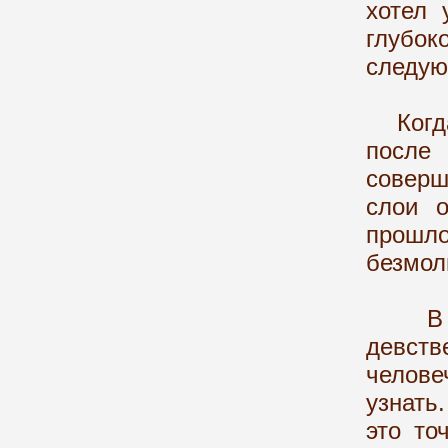
хотел 
глубо
следую
Когда 
после 
соверш
слои 
прошл
безмол
В как
девст
челов
узнать
это то