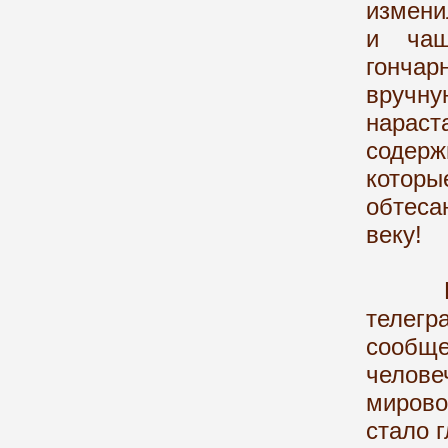
измени
и чаш
гончар
вручну
нараст
содерж
котор
обтеса
веку!
Посла
телегр
сообщ
челов
мирово
стало 