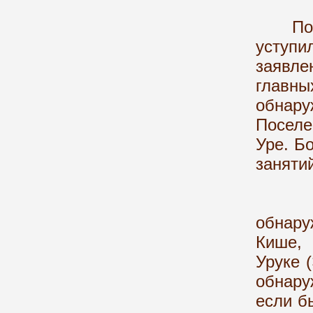
После
уступи
заявле
главны
обнар
Поселе
Уре. Бо
заняти
Следы
обнару
Кише, 
Уруке 
обнару
если б