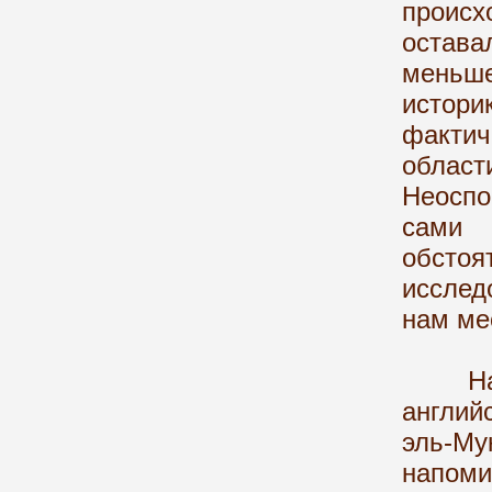
проис
остав
меньш
истор
фактич
област
Неоспо
сами 
обсто
исслед
нам ме
На пр
англий
эль-Му
напоми