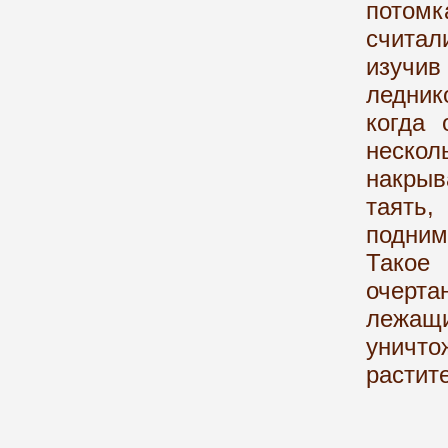
потом
считал
изучи
ледник
когда 
неск
накрыв
таять
подним
Такое
очерта
лежащ
уничто
растит
Но в