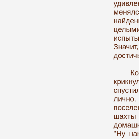
удивле
менялс
найден
целым
испыт
Значи
достич
Когда
крикну
спусти
лично.
посел
шахты
домашн
"Ну на