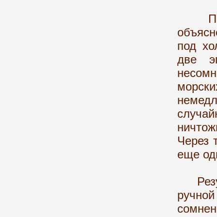
Потоп
объясн
под хо
две э
несомн
морск
немедл
случай
ничто
Через 
еще од
Резуль
ручно
сомне