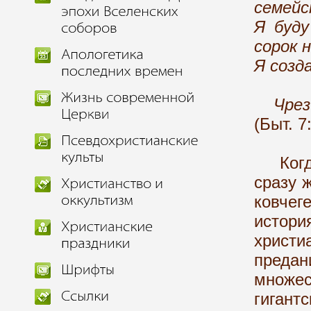
семейс
Я буду
сорок 
Я созда
Чрез с
(Быт. 7:
Когда 
сразу 
ковче
исто
христи
предан
множес
гигант