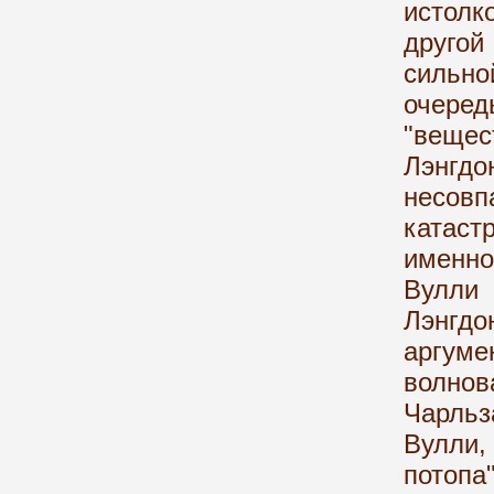
истолк
другой
сильн
очере
"вещес
Лэнгдо
несо
катаст
именн
Вулли 
Лэнгдо
аргуме
волнов
Чарльз
Вулли,
потопа"