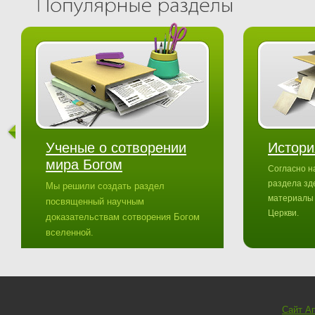
Ученые о сотворении
Истори
мира Богом
Согласно н
раздела зд
Мы решили создать раздел
материалы
посвященный научным
Церкви.
доказательствам сотворения Богом
вселенной.
Сайт А