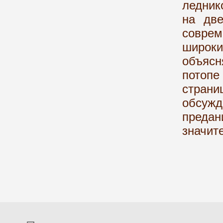
ледник
на две
соврем
широ
объясн
потоп
стра
обсужд
преда
значит