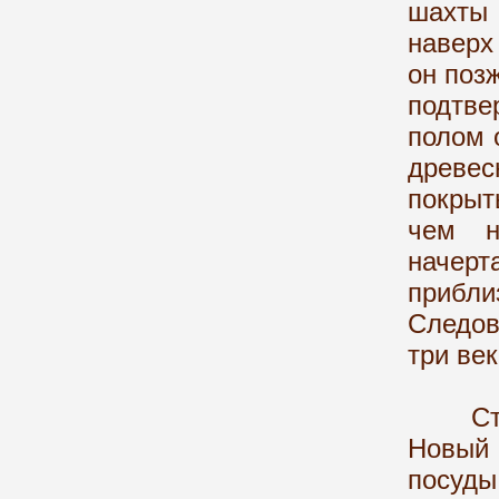
шахты 
наверх
он поз
подтв
полом 
древес
покрыт
чем н
начерт
прибл
Следов
три век
Ствол
Новый 
посуд