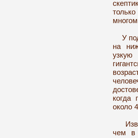
скепти
только
многом
У подн
на ни
узкую
гигант
возр
челове
достов
когда 
около 4
Извест
чем в