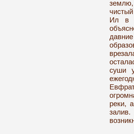
землю,
чистый
Ил в 
объясн
давние
образ
вреза
остала
суши 
ежегод
Евфрат
огромн
реки, 
залив.
возник