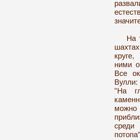
разва
естес
значит
На том
шахтах
круге,
ними о
Все ок
Вулли:
"На г
каменн
можно
прибли
среди 
потопа"