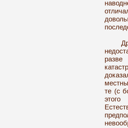
навод
отлича
довол
послед
Други
недост
разв
катаст
доказа
местны
те (с 
этого
Естес
предпо
невооб