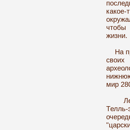
после
какое-
окружа
чтобы 
жизни.
На про
своих 
архео
нижнюю
мир 28
Летом
Телль-
очеред
"царск