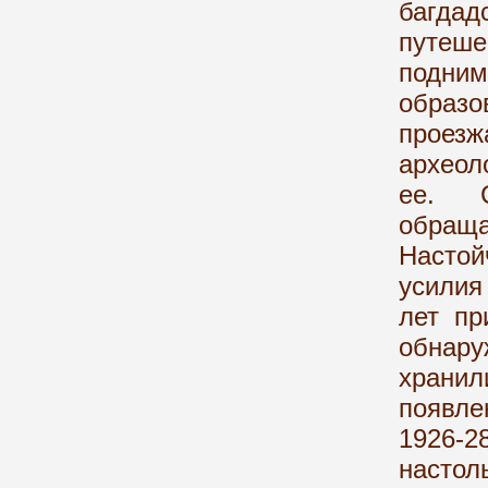
багдад
путеш
подн
образо
проез
археол
ее. С
обращ
Настой
усилия
лет пр
обна
хранил
появле
1926-2
настол