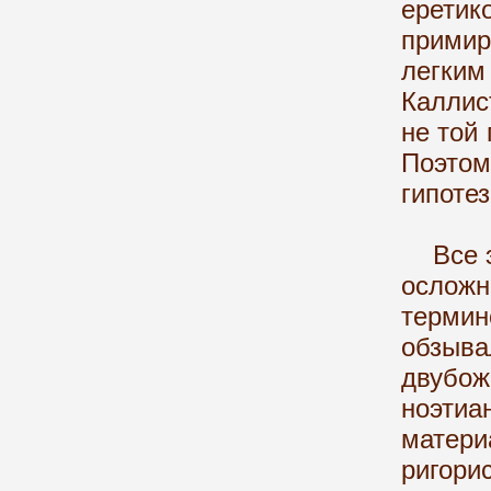
ерети
примир
легким
Каллис
не той 
Поэто
гипоте
Все эт
ослож
терми
обзы
двубо
ноэти
матер
ригори