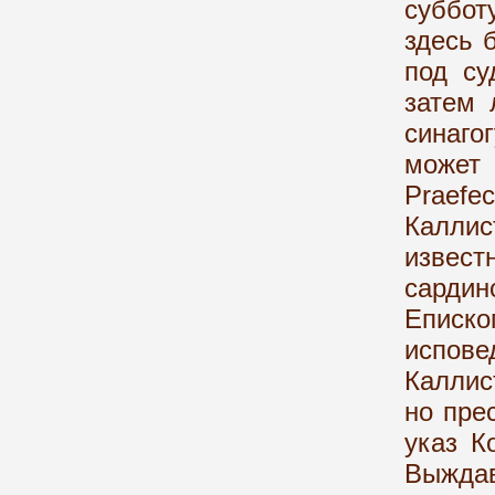
суббот
здесь 
под су
затем 
синаго
может
Praefe
Каллис
извес
сарди
Еписко
испов
Каллис
но пре
указ К
Выждав