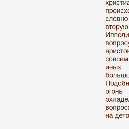
хрис
происх
словно
втору
Иппол
вопро
арист
совсем
иных 
больш
Подобн
огонь
охлад
вопрос
на дет