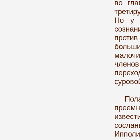
во гла
третир
Но у 
сознан
проти
больш
малочи
члено
перехо
сурово
Полага
преем
извести
сосла
Ипполи