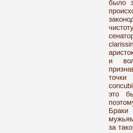
было з
прои
законо
чистот
сенато
clari
аристо
и вол
призна
точки
concub
это б
поэтом
Браки
мужьям
за так