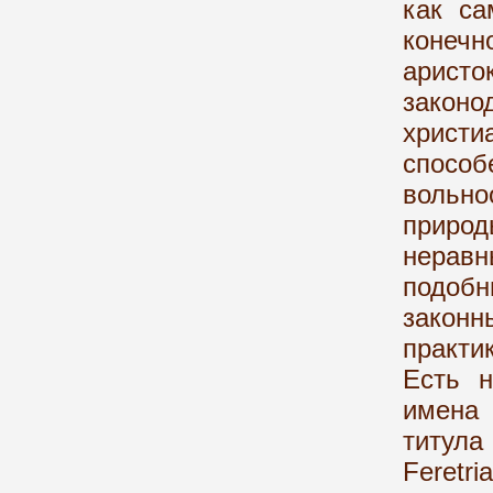
как са
конеч
арист
закон
христ
спос
вольн
приро
неравн
подоб
закон
практи
Есть н
имена 
титула
Feretr