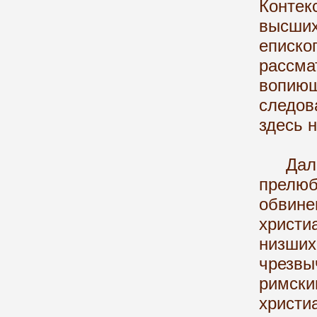
Контек
высши
еписко
рассм
вопию
следов
здесь 
Далее,
прелюб
обвин
христ
низши
чрезв
римск
христи