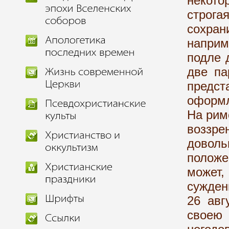
некото
строга
сохра
наприм
подле 
две па
предс
оформл
На рим
воззр
довол
положе
может
сужден
26 авг
своею