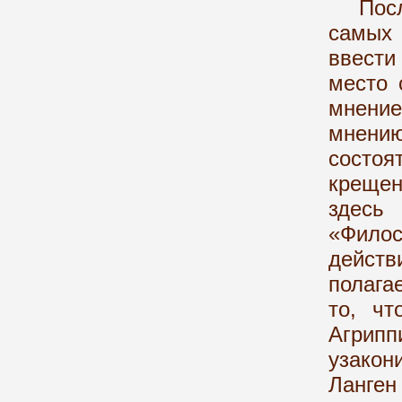
Послед
самых
ввести
место 
мнение
мнени
состоя
крещен
здес
«Филос
действ
полага
то, чт
Агрипп
узакон
Ланге