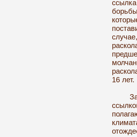
ссылк
борьб
котор
поста
случае
раскол
предше
молча
раскол
16 лет.
Запад
ссылк
полага
клима
отожде