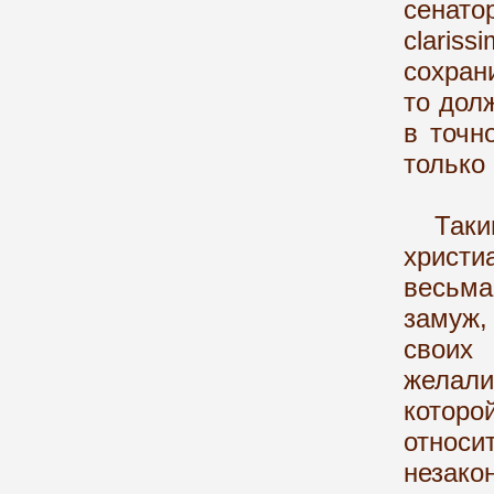
сенато
claris
сохран
то дол
в точн
только
Таким 
христи
весьм
замуж,
своих 
желали
которо
относ
незако