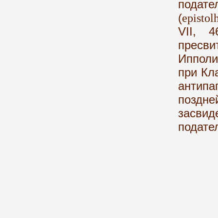
подате
(
epistol
VII, 
пресв
Иппол
при Кла
антипа
поз
засвид
подате