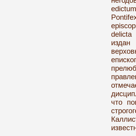
негодо
edictu
Pontif
episcop
delicta
издан
верхо
еписко
прелю
правл
отмеч
дисцип
что по
строго
Каллис
известн