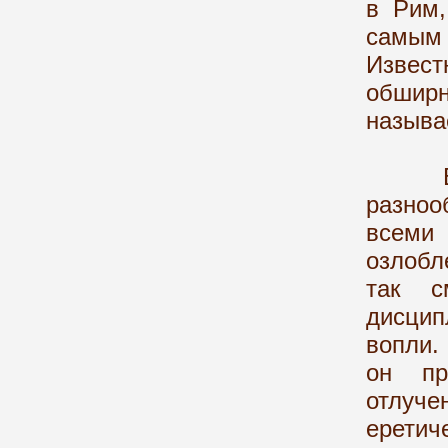
в Рим,
самым
Извест
обшир
называе
В 217
разно
всеми 
озлобл
так с
дисцип
вопли.
он пр
отлуч
еретич