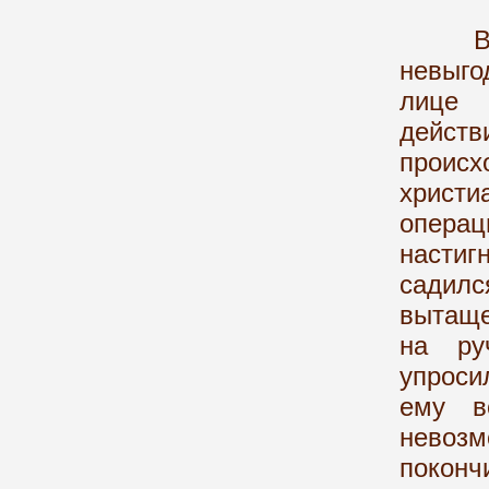
В сво
невыго
лице 
действ
происх
христ
операц
настиг
садил
вытаще
на ру
упроси
ему в
невозм
поконч