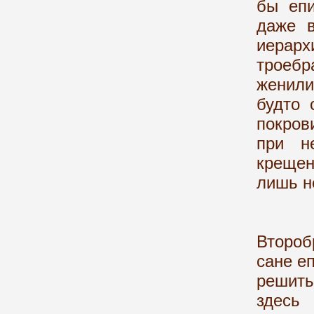
бы епи
даже в
иерар
троебр
женил
будто 
покров
при н
крещен
лишь н
Прежд
Второб
сане е
решить
здесь