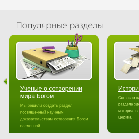
Ученые о сотворении
Истори
мира Богом
Согласно н
раздела зд
Мы решили создать раздел
материалы
посвященный научным
Церкви.
доказательствам сотворения Богом
вселенной.