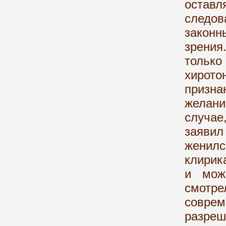
оставл
следов
законн
зрени
только
хирот
призн
желани
случае
заявил
женилс
клирик
и мож
смотре
совре
разреш