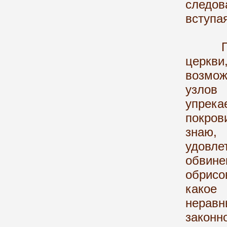
следов
вступая
Поста
церкви
возмож
узлов
упрек
покров
знаю,
удовл
обвине
обрис
какое
неравн
закон