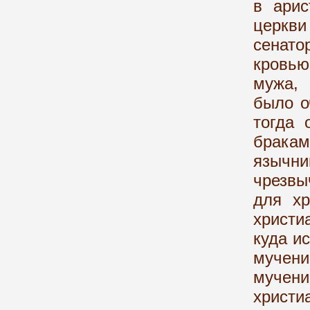
в арис
церкв
сенато
кровью
мужа,
было о
тогда 
брака
язычн
чрезвы
для хр
христи
куда и
мучен
мучени
христи