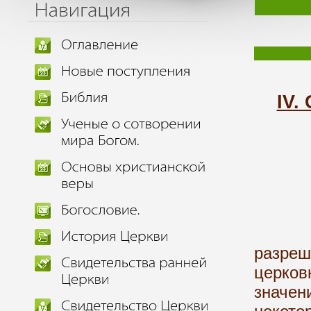
IV.
Почв
разре
церков
значен