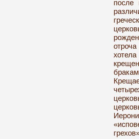
после 
разли
гречес
церко
рожден
отроча
хотела
крещен
брака
Крещае
четыре
церков
церков
Иерон
«испо
грехо