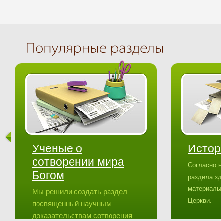
Ученые о
Истор
сотворении мира
Согласно 
Богом
раздела з
материалы
Мы решили создать раздел
Церкви.
посвященный научным
доказательствам сотворения