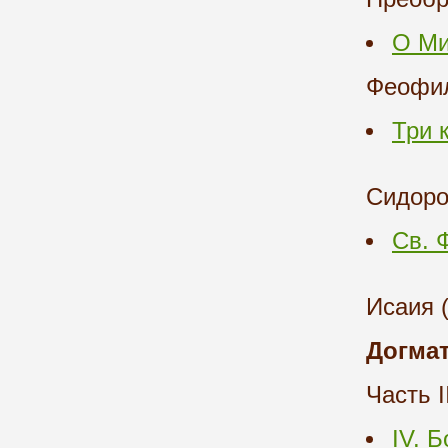
О Ми
Феофил
Три 
Сидоро
Св. 
Исаия 
Догмат
Часть I
IV. 