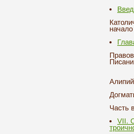
Введ
Католи
начало
Глав
Правов
Писани
Алипий
Догмат
Часть 
VII.
троичн