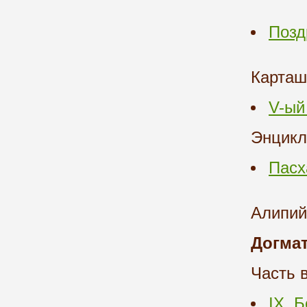
Позд
Карташ
V-ый
Энцикл
Пасх
Алипий
Догмат
Часть 
IX. 