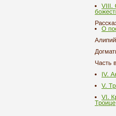
VIII
божест
Расска
О по
Алипий
Догмат
Часть 
IV. 
V. Т
VI. 
Троице