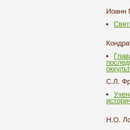
Иоанн
Свят
Кондра
Глав
послед
оккуль
С.Л. Ф
Учен
истори
Н.О. Л