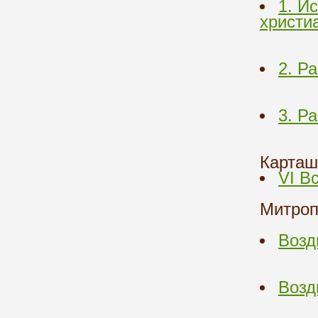
1. И
христи
2. Р
3. Р
Карташ
VI В
Митроп
Возд
Возд