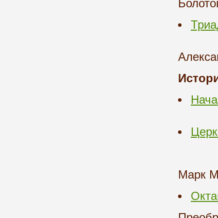
Болото
Триа
Алекс
Истор
Нача
Церк
Марк М
Окта
Преобр