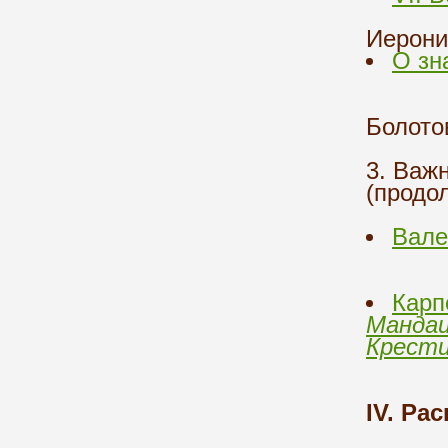
Иерони
О зн
Болото
3. Важ
(продо
Вале
Карп
Мандаи
Крести
IV. Ра