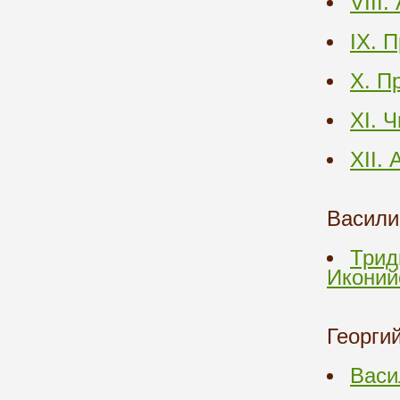
VIII
IX. 
X. П
XI. 
XII.
Васили
Трид
Иконий
Георги
Васи