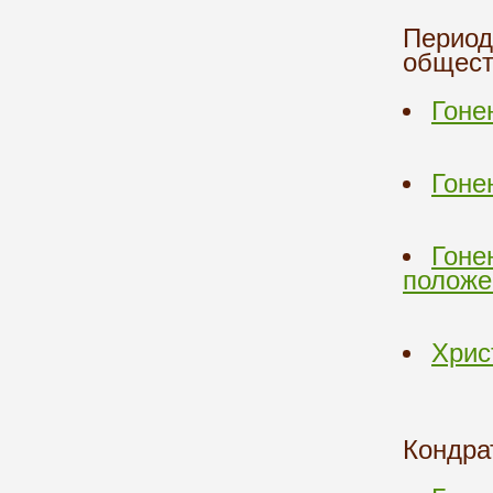
Период
общест
Гоне
Гоне
Гоне
положе
Хрис
Кондра