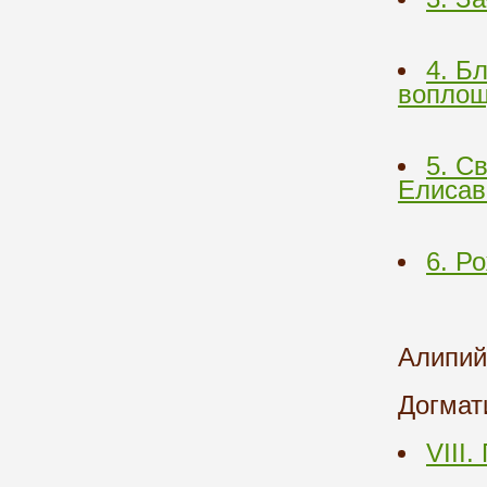
4. Б
воплощ
5. С
Елисав
6. Р
Алипий
Догмат
VIII