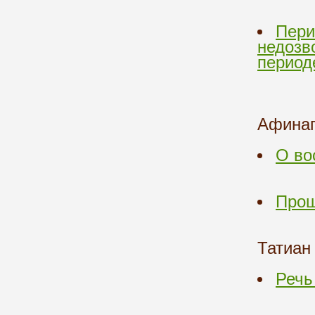
Пери
недозв
период
Афинаг
О во
Прош
Татиан
Речь