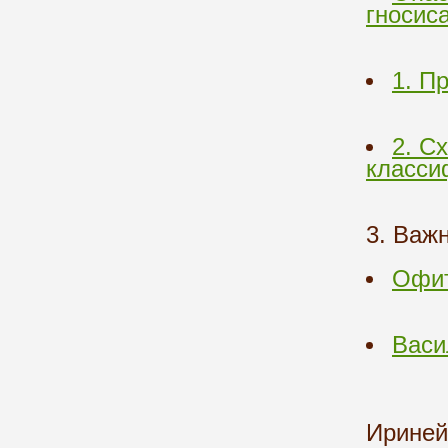
гносис
1. П
2. С
класси
3. Важ
Офи
Васи
Ириней