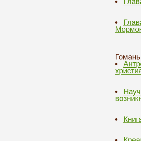
Глав
Глав
Мормон
Гомань
Антр
христи
Науч
возник
Книг
Креа