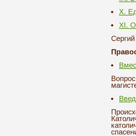
X. Е
XI. 
Сергий
Правос
Вмес
Вопрос
магист
Введ
Происх
Католи
католи
спасен