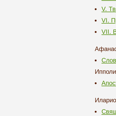
V. Т
VI. 
VII.
Афанас
Слов
Ипполи
Апос
Илари
Свящ