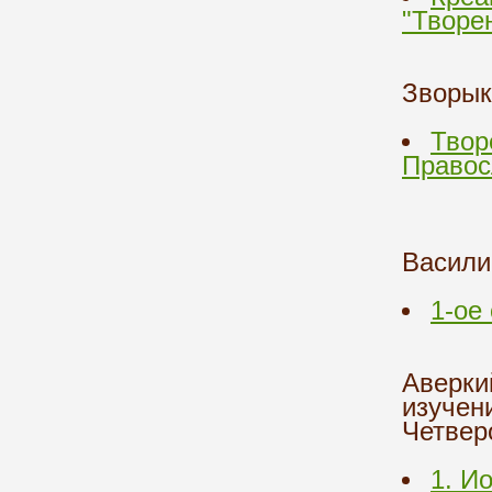
"Творе
Зворык
Твор
Правос
Васили
1-ое
Аверки
изучен
Четвер
1. И