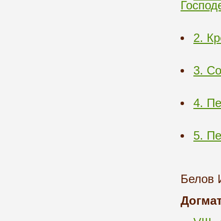
Господ
2. К
3. С
4. П
5. П
Белов 
Догмат