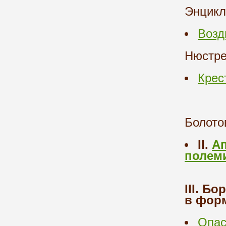
Энцикл
Возд
Нюстре
Крес
Болото
II.
Ап
полем
III. Б
в форм
Опас