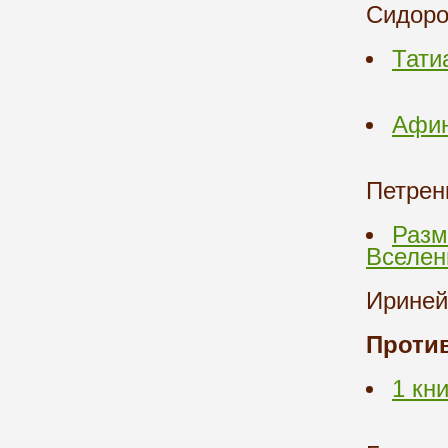
Сидоро
Тати
Афин
Петрен
Разм
Вселен
Ириней
Против
1 кни