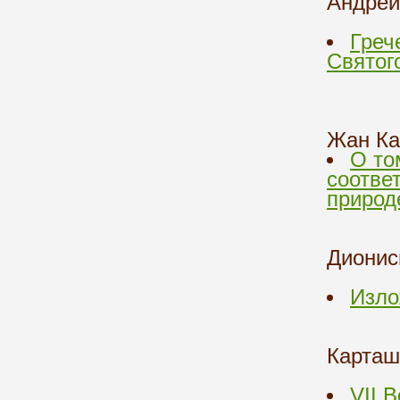
Андрей
Греч
Святог
Жан Ка
О то
соотве
природ
Дионис
Изло
Карташ
VII 