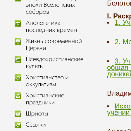
Болото
I. Рас
1. У
2. М
3. У
общая 
донике
Владим
Исхо
учении