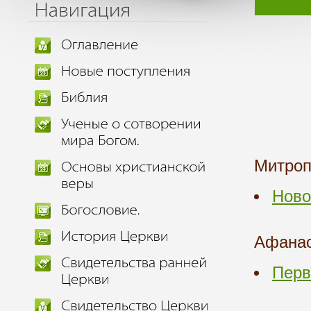
Митроп
Ново
Афанас
Перв