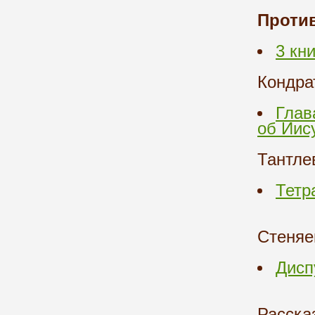
Против
3 кни
Кондра
Глав
об Иис
Тантле
Тетр
Стеняе
Дисп
Расска