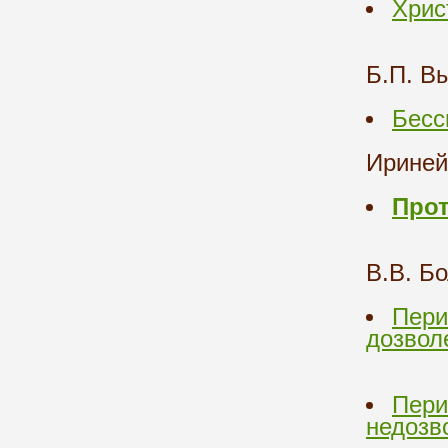
Хрис
Б.П. В
Бесс
Ириней
Прот
В.В. Б
Пери
дозвол
Пери
недозв