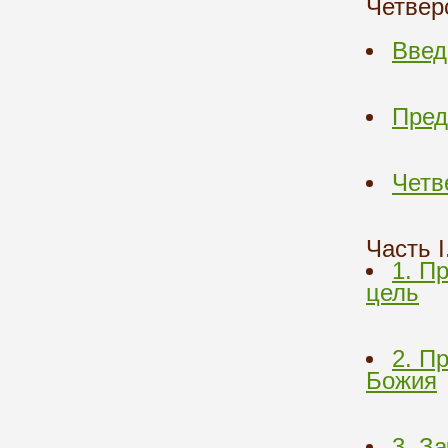
Четвер
Введ
Пред
Четв
Часть 
1. П
цель
2. П
Божия
3. З