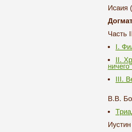
Исаия 
Догмат
Часть I
I. Ф
II. 
ничего"
III.
В.В. Бо
Триа
Иустин