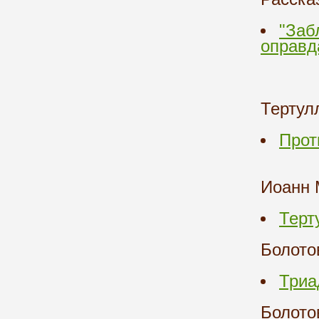
"Заб
оправд
Тертул
Прот
Иоанн
Терт
Болото
Триа
Болото