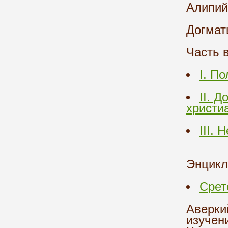
Алипий
Догмат
Часть 
I. П
II. 
христи
III.
Энцикл
Срет
Аверки
изучен